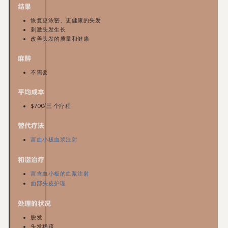
结果
恢复更浓密、更健康的头发
刺激头发生长
改善头发的质量和健康
麻醉
不需要
平均成本
$700/三 个疗程
替代疗法
富血小板血浆注射
和谐治疗
富含血小板的血浆注射
面部头皮护理
处理的状况
脱发
头发稀疏